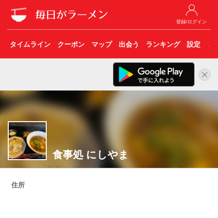
登録/ログイン
タイムライン
クーポン
マップ
出会う
ランキング
設定
こ
食事処 にしやま
住所