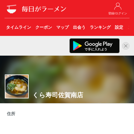
登録/ログイン
タイムライン
クーポン
マップ
出会う
ランキング
設定
こ
くら寿司佐賀南店
住所