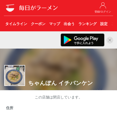
登録/ログイン
タイムライン
クーポン
マップ
出会う
ランキング
設定
こ
ちゃんぽん イチバンケン
この店舗は閉店しています。
住所