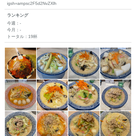
igsh=ampsc2F5d2NvZXlh
ランキング
今週：
-
今月：
-
トータル：
19杯