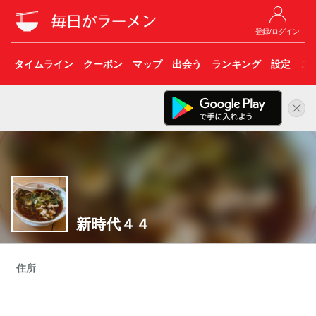
登録/ログイン
タイムライン
クーポン
マップ
出会う
ランキング
設定
こ
新時代４４
住所