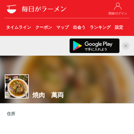
登録/ログイン
タイムライン
クーポン
マップ
出会う
ランキング
設定
こ
焼肉 萬両
住所