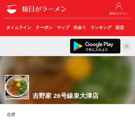
登録/ログイン
タイムライン
クーポン
マップ
出会う
ランキング
設定
こ
吉野家 26号線泉大津店
住所