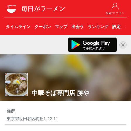
登録/ログイン
タイムライン
クーポン
マップ
出会う
ランキング
設定
こ
中華そば専門店 勝や
住所
東京都世田谷区梅丘1-22-11