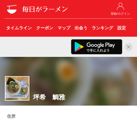
登録/ログイン
タイムライン
クーポン
マップ
出会う
ランキング
設定
こ
坪希 鯛雅
住所