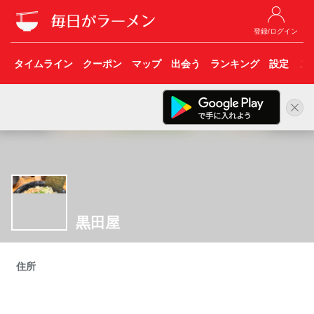
登録/ログイン
タイムライン
クーポン
マップ
出会う
ランキング
設定
こ
黒田屋
住所