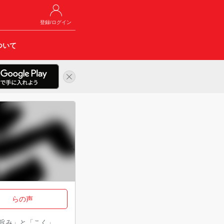
登録/ログイン
ついて
らの声
「旨み」と「こく」