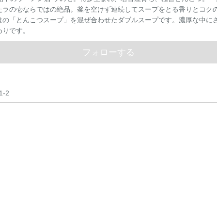
たラの壱ならではの絶品。釜を空けず連続してスープをとる香りとコク
はの「とんこつスープ」を混ぜ合わせたダブルスープです。濃厚な中に
わりです。
フォローする
-2