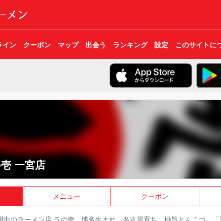
ライン
クーポン
マップ
出会う
ランキング
設定
このサイトに
壱 一宮店
メニュー
クーポン
展開中のラーメン店 ラの壱。博多生まれ、名古屋育ち、極旨とんこつ。