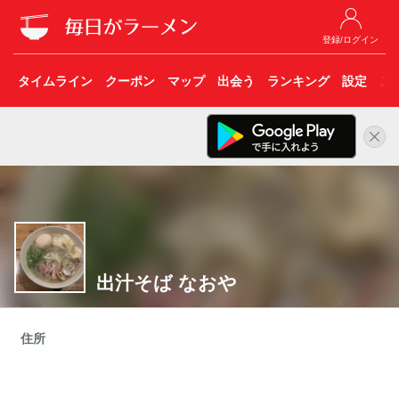
登録/ログイン
タイムライン
クーポン
マップ
出会う
ランキング
設定
こ
出汁そば なおや
住所