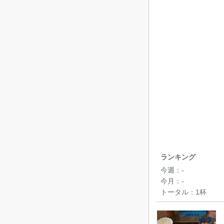
ランキング
今週：
-
今月：
-
トータル：
1杯