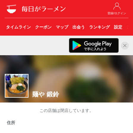
登録/ログイン
タイムライン
クーポン
マップ
出会う
ランキング
設定
こ
麺や 鍛鈴
この店舗は閉店しています。
住所