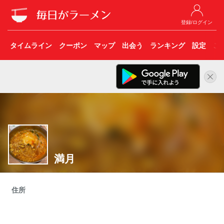
登録/ログイン
タイムライン
クーポン
マップ
出会う
ランキング
設定
こ
満月
住所