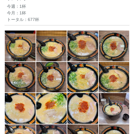
今週：
1杯
今月：
1杯
トータル：
677杯