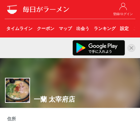
登録/ログイン
タイムライン
クーポン
マップ
出会う
ランキング
設定
こ
一蘭 太宰府店
住所