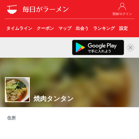
登録/ログイン
タイムライン
クーポン
マップ
出会う
ランキング
設定
こ
焼肉タンタン
住所