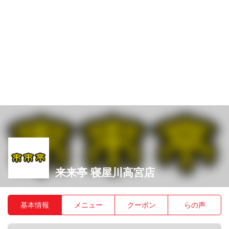
来来亭 寝屋川高宮店
基本情報
メニュー
クーポン
らの声