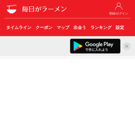
登録/ログイン
タイムライン
クーポン
マップ
出会う
ランキング
設定
こ