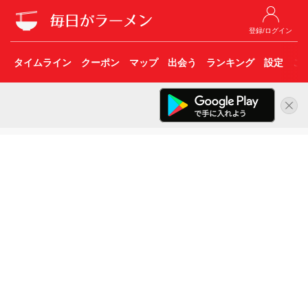
登録/ログイン
タイムライン
クーポン
マップ
出会う
ランキング
設定
こ