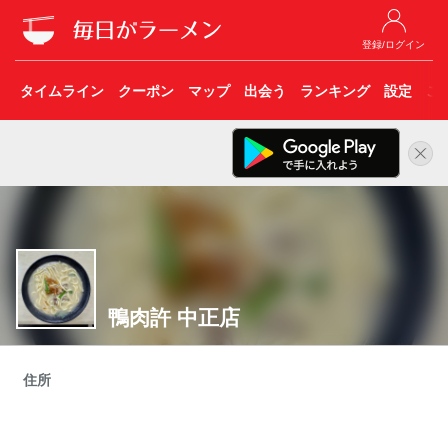
登録/ログイン
タイムライン
クーポン
マップ
出会う
ランキング
設定
こ
鴨肉許 中正店
住所