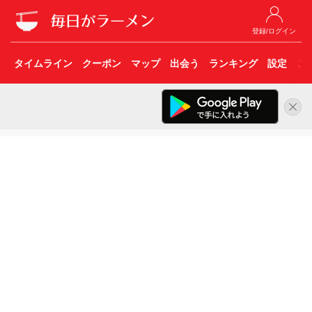
登録/ログイン
タイムライン
クーポン
マップ
出会う
ランキング
設定
こ