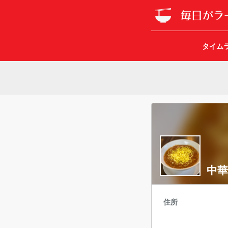
タイム
中華
住所