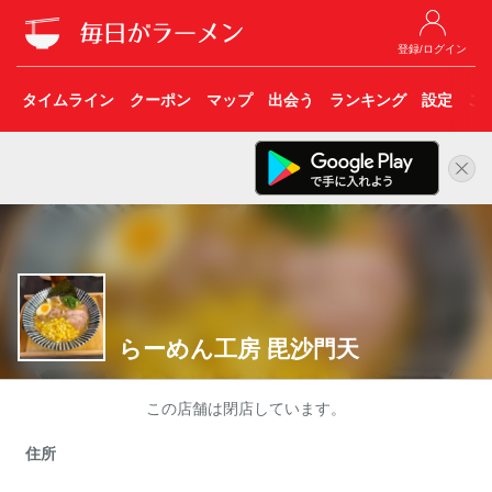
登録/ログイン
タイムライン
クーポン
マップ
出会う
ランキング
設定
こ
らーめん工房 毘沙門天
この店舗は閉店しています。
住所