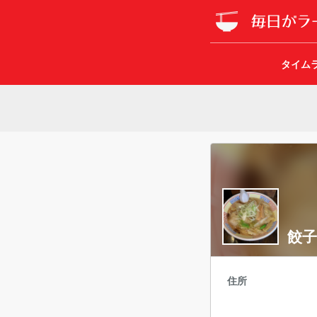
タイム
餃子
住所