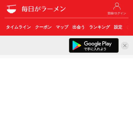
登録/ログイン
タイムライン
クーポン
マップ
出会う
ランキング
設定
こ