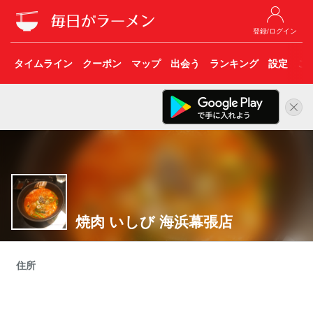
登録/ログイン
タイムライン
クーポン
マップ
出会う
ランキング
設定
こ
焼肉 いしび 海浜幕張店
住所