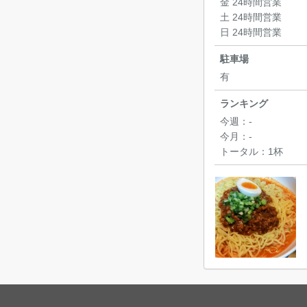
金 24時間営業
土 24時間営業
日 24時間営業
駐車場
有
ランキング
今週：
-
今月：
-
トータル：
1杯