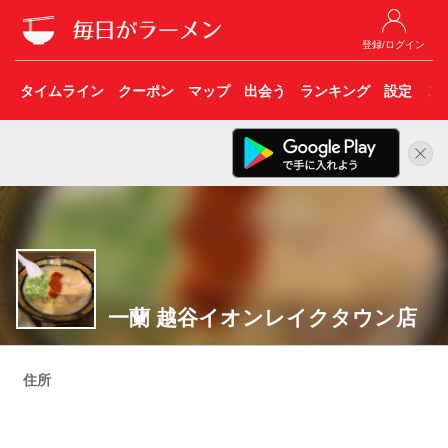
登録/ログイン
タイムライン
クーポン
マップ
出会う
ランキング
設定
こ
一蘭 越谷イオンレイクタウン店
住所