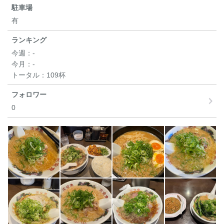
駐車場
有
ランキング
今週：
-
今月：
-
トータル：
109杯
フォロワー
0