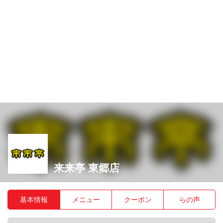
来来亭 東郷店
基本情報
メニュー
クーポン
らの声