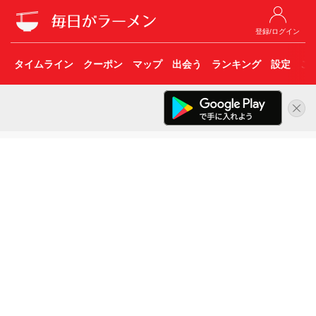
登録/ログイン
タイムライン
クーポン
マップ
出会う
ランキング
設定
こ