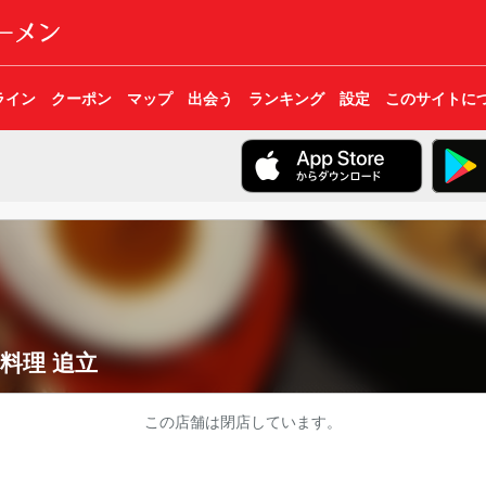
ライン
クーポン
マップ
出会う
ランキング
設定
このサイトに
料理 追立
この店舗は閉店しています。