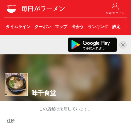
登録/ログイン
タイムライン
クーポン
マップ
出会う
ランキング
設定
こ
味千食堂
この店舗は閉店しています。
住所