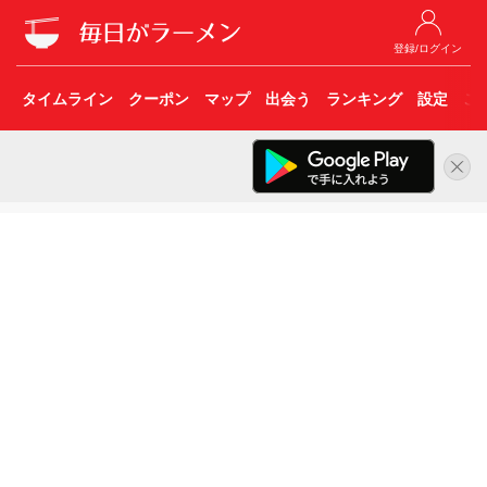
登録/ログイン
タイムライン
クーポン
マップ
出会う
ランキング
設定
こ