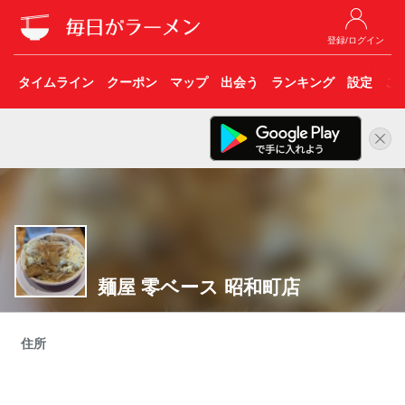
登録/ログイン
タイムライン
クーポン
マップ
出会う
ランキング
設定
こ
麺屋 零ベース 昭和町店
住所