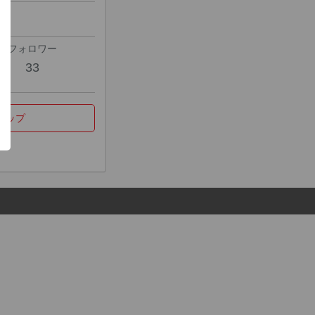
フォロワー
33
マップ