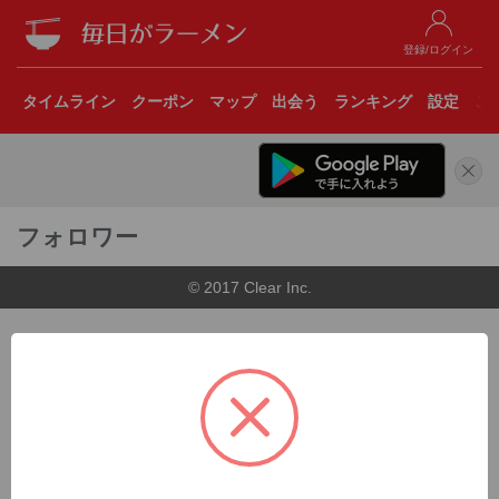
登録/ログイン
タイムライン
クーポン
マップ
出会う
ランキング
設定
こ
フォロワー
© 2017 Clear Inc.