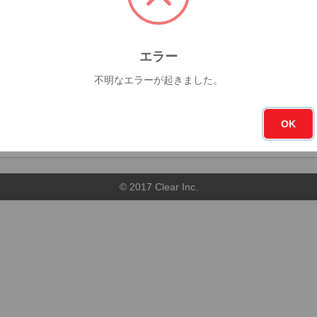
杯
今月
フォロー
0杯
0
エラー
不明なエラーが起きました。
順
店舗順
OK
© 2017 Clear Inc.