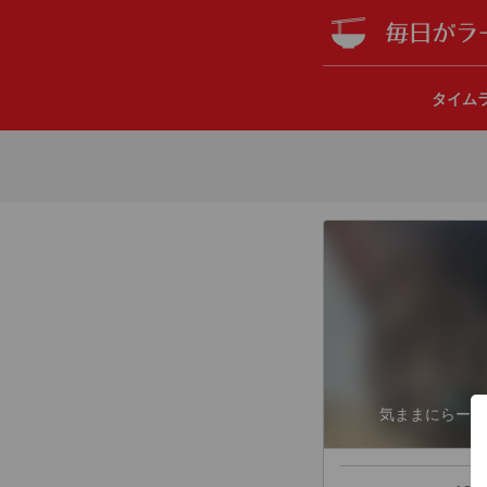
タイム
気ままにらーめ