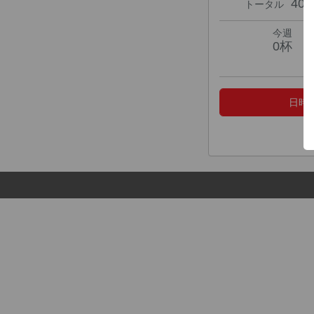
40
トータル
今週
0杯
日時