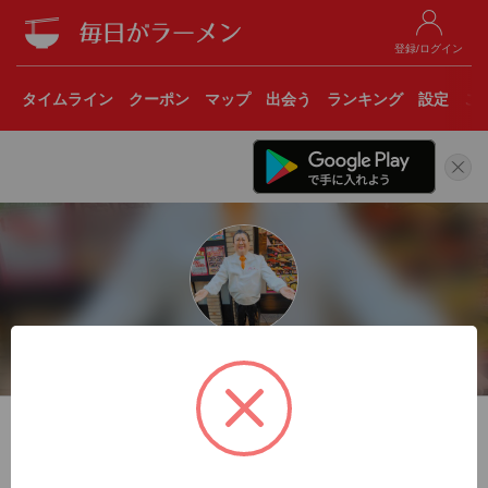
登録/ログイン
タイムライン
クーポン
マップ
出会う
ランキング
設定
こ
ラリー
499杯
トータル
今週
今月
フォロー
フォロワー