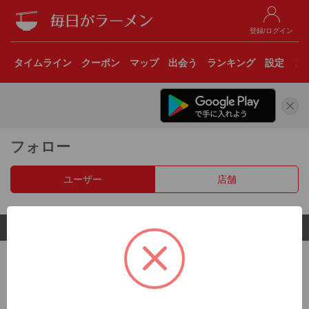
登録/ログイン
タイムライン
クーポン
マップ
出会う
ランキング
設定
こ
フォロー
ユーザー
店舗
© 2017 Clear Inc.