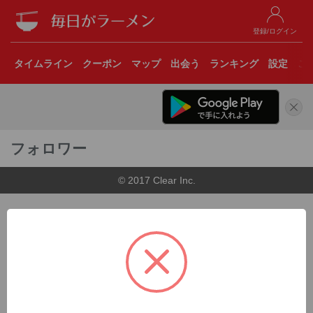
登録/ログイン
タイムライン
クーポン
マップ
出会う
ランキング
設定
こ
フォロワー
© 2017 Clear Inc.