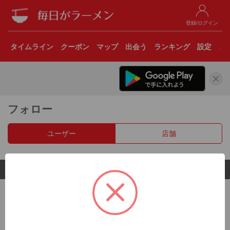
登録/ログイン
タイムライン
クーポン
マップ
出会う
ランキング
設定
こ
フォロー
ユーザー
店舗
© 2017 Clear Inc.