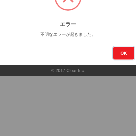
今月
フォロー
0杯
10
エラー
不明なエラーが起きました。
順
店舗順
OK
© 2017 Clear Inc.