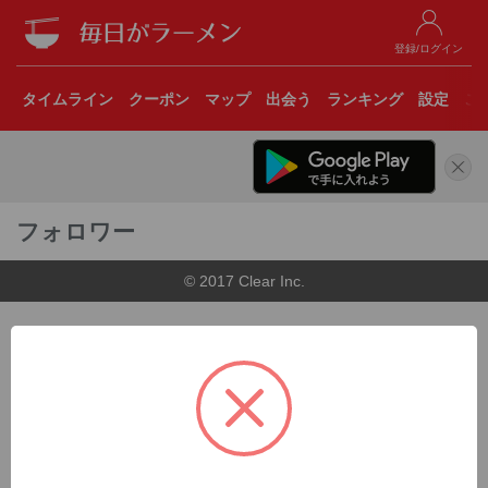
登録/ログイン
タイムライン
クーポン
マップ
出会う
ランキング
設定
こ
フォロワー
© 2017 Clear Inc.