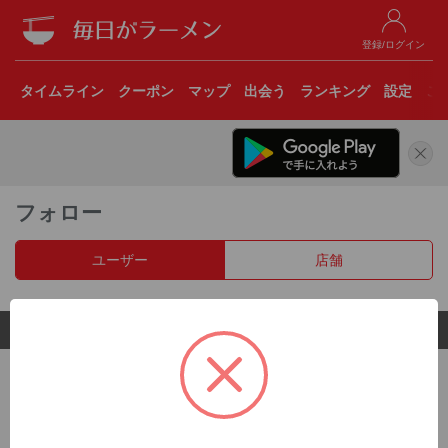
登録/ログイン
タイムライン
クーポン
マップ
出会う
ランキング
設定
こ
フォロー
ユーザー
店舗
© 2017 Clear Inc.