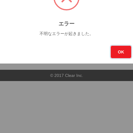
今月
フォロー
0杯
0
エラー
不明なエラーが起きました。
順
店舗順
OK
© 2017 Clear Inc.