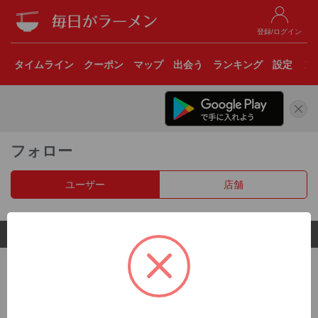
登録/ログイン
タイムライン
クーポン
マップ
出会う
ランキング
設定
こ
フォロー
ユーザー
店舗
© 2017 Clear Inc.