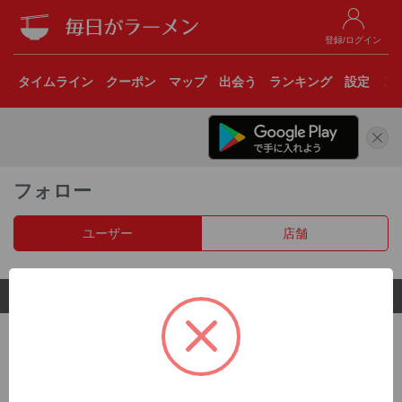
登録/ログイン
タイムライン
クーポン
マップ
出会う
ランキング
設定
こ
フォロー
ユーザー
店舗
© 2017 Clear Inc.