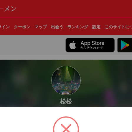
ライン
クーポン
マップ
出会う
ランキング
設定
このサイトに
松松
春日部市
杯