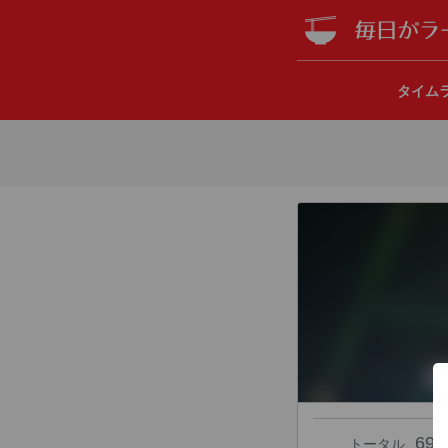
タイム
69
トータル