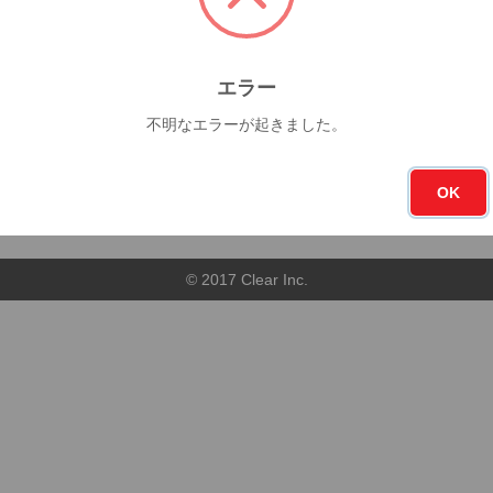
今月
フォロー
4杯
16
エラー
不明なエラーが起きました。
順
店舗順
OK
© 2017 Clear Inc.