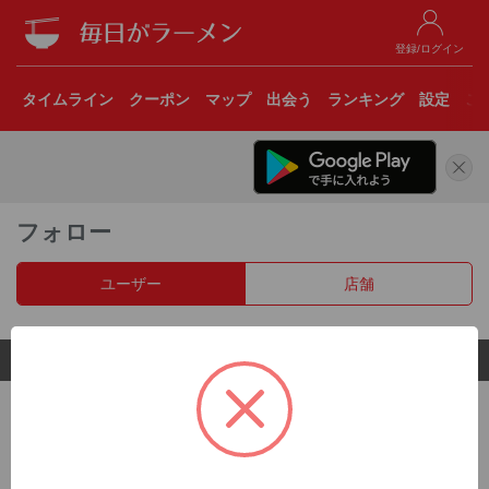
登録/ログイン
タイムライン
クーポン
マップ
出会う
ランキング
設定
こ
フォロー
ユーザー
店舗
© 2017 Clear Inc.