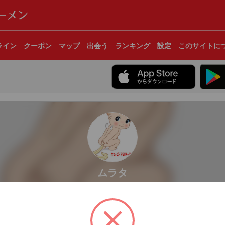
ライン
クーポン
マップ
出会う
ランキング
設定
このサイトに
ムラタ
杯