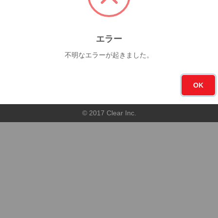
今月
フォロー
0杯
8
エラー
不明なエラーが起きました。
順
店舗順
OK
© 2017 Clear Inc.