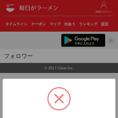
登録/ログイン
タイムライン
クーポン
マップ
出会う
ランキング
設定
こ
フォロワー
© 2017 Clear Inc.