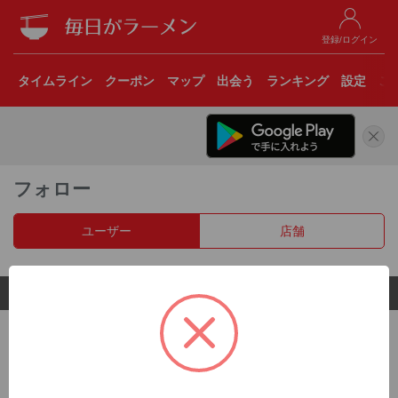
登録/ログイン
タイムライン
クーポン
マップ
出会う
ランキング
設定
こ
フォロー
ユーザー
店舗
© 2017 Clear Inc.